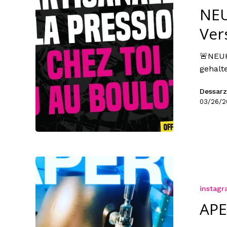
NEU
Ver
🚨NEUH
gehalt
Dessarz
03/26/2
instag
APE