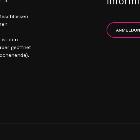
informi
r ->
 Geschlossen
sen
ANMELDU
 ist den
ber geöffnet
ochenende).