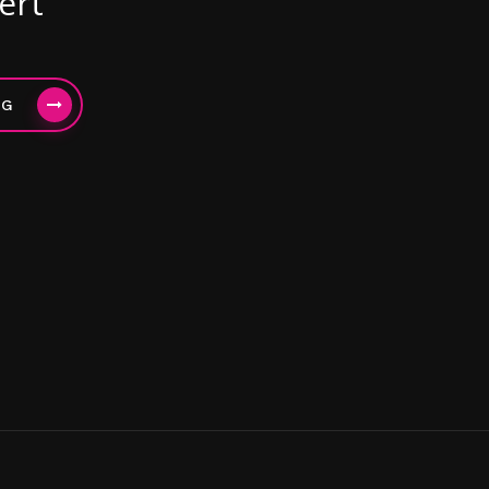
ert
NG