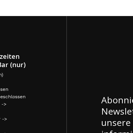
zeiten
ar (nur)
n)
ssen
Abonni
 Geschlossen
 ->
Newslet
r ->
unsere