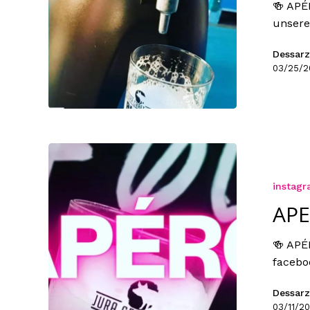
🍻 APÉ
unsere 
Dessarz
03/25/2
instag
APE
🍻 APÉ
facebo
Dessarz
03/11/20