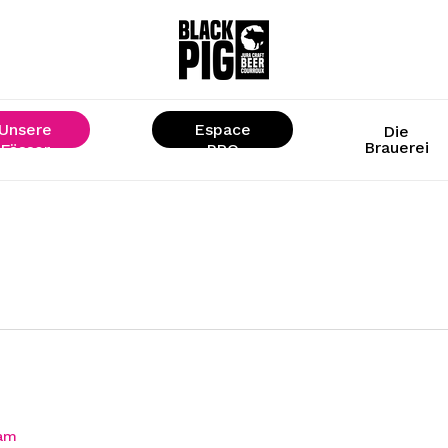
Unsere
Espace
Die
Brauerei
Fässer
« PRO »
ram