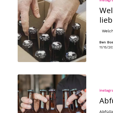
Wel
lie
Welche
Ben Bo
11/15/20
instag
Abf
Abfüll