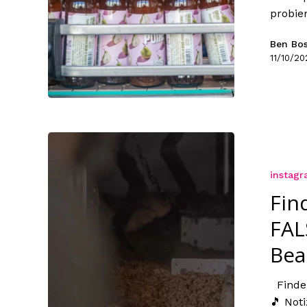
probier
Ben Bo
11/10/20
instag
Fin
FAL
Bea
Finde 
🎵 Noti