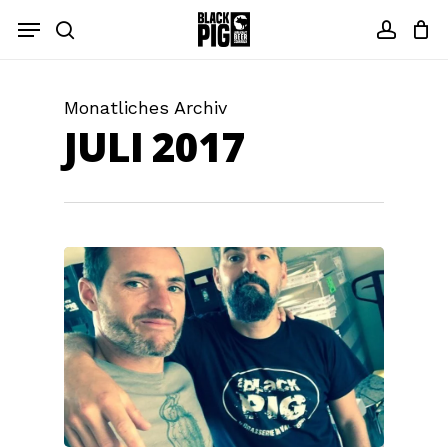
Zum
Menü
Hauptinhalt
Suche
Konto
springen
Monatliches Archiv
JULI 2017