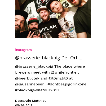
instagram
@brasserie_blackpig Der Ort ...
@brasserie_blackpig The place where
brewers meet with @whitefrontier,
@beerbliotek and @t0matit0 at
@lausannebeer... #dontbeapigdrinkone
#blackpigswisstour2018...
Dessarzin Matthieu
05/26/2018