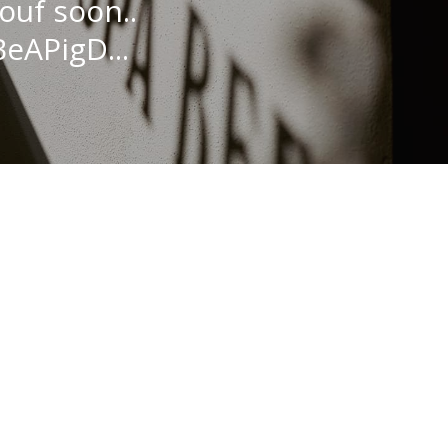
ouf soon..
eAPigD...