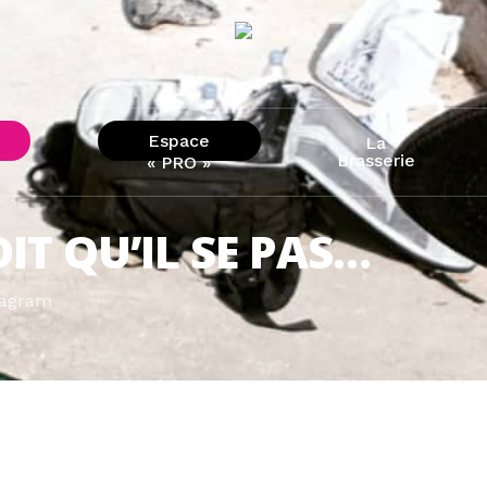
Espace
La
Brasserie
« PRO »
T QU’IL SE PAS…
tagram