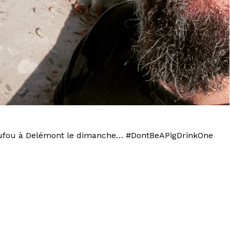
 foufou à Delémont le dimanche… #DontBeAPigDrinkOne