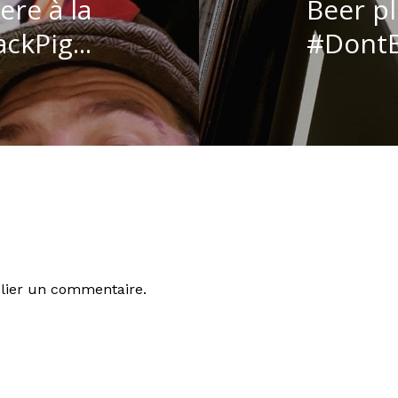
ere à la
Beer pl
ackPig...
#DontB
lier un commentaire.