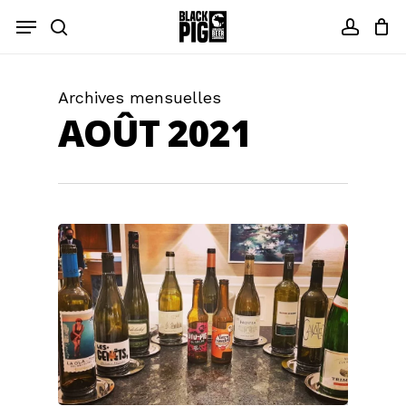
Skip
Menu
to
recherche
compt
main
content
Archives mensuelles
AOÛT 2021