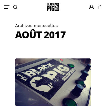
Skip
Menu
to
recherche
compt
main
content
Archives mensuelles
AOÛT 2017