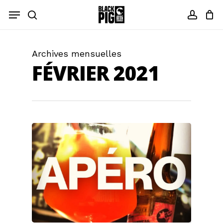
Skip
Menu
to
recherche
compt
main
content
Archives mensuelles
FÉVRIER 2021