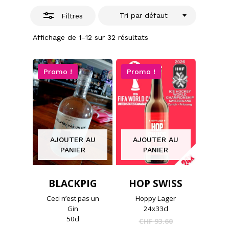
Tri par défaut
Filtres
Affichage de 1–12 sur 32 résultats
Promo !
Promo !
AJOUTER AU
AJOUTER AU
PANIER
PANIER
BLACKPIG
HOP SWISS
Ceci n’est pas un
Hoppy Lager
Gin
24x33cl
50cl
Le
CHF
93.60