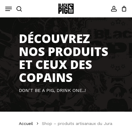
Skip
Menu
to
Fermer
recherche
compt
main
les
content
filtres
DÉCOUVREZ
NOS PRODUITS
ET CEUX DES
COPAINS
DON’T BE A PIG, DRINK ONE..!
Accueil
Shop – produits artisanaux du Jura