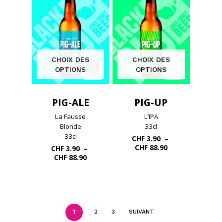
CHF 102.60
CHOIX DES
CHOIX DES
OPTIONS
OPTIONS
PIG-ALE
PIG-UP
La Fausse
L’IPA
Blonde
33cl
33cl
CHF
3.90
–
Plage
CHF
88.90
CHF
3.90
–
de
Plage
CHF
88.90
prix :
de
CHF 3.90
prix :
à
CHF 3.90
CHF 88.90
à
CHF 88.90
1
2
3
SUIVANT