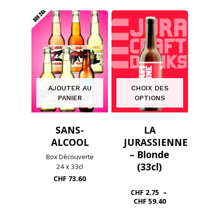
CHF 97.60.
est :
était :
actuel
CHF 89.00.
CHF 74.80.
est :
CHF 69.00.
AJOUTER AU
CHOIX DES
PANIER
OPTIONS
SANS-
LA
ALCOOL
JURASSIENNE
– Blonde
Box Découverte
(33cl)
24 x 33cl
CHF
73.60
CHF
2.75
–
Plage
CHF
59.40
de
prix :