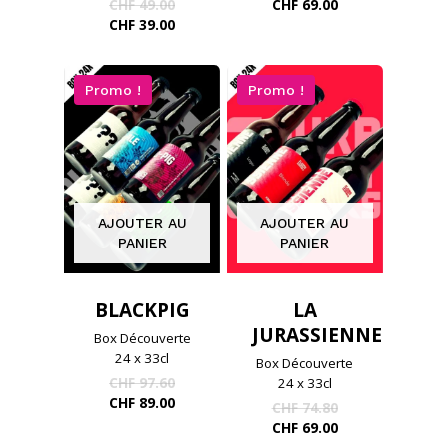
prix
Le
Le
CHF
49.00
CHF
69.00
initial
prix
prix
Le
CHF
39.00
était :
initial
actuel
prix
CHF 93.60.
était :
est :
actuel
CHF 49.00.
CHF 69.00.
est :
Promo !
Promo !
CHF 39.00.
AJOUTER AU
AJOUTER AU
PANIER
PANIER
BLACKPIG
LA
JURASSIENNE
Box Découverte
24 x 33cl
Box Découverte
Le
CHF
97.60
24 x 33cl
prix
Le
CHF
89.00
Le
CHF
74.80
initial
prix
prix
Le
CHF
69.00
était :
actuel
initial
prix