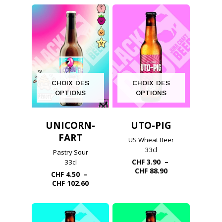
prix :
à
CHF 3.30
CHF 71.30
à
CHF 71.30
CHOIX DES
CHOIX DES
OPTIONS
OPTIONS
UNICORN-
UTO-PIG
FART
US Wheat Beer
33cl
Pastry Sour
CHF
3.90
–
33cl
Plage
CHF
88.90
CHF
4.50
–
de
Plage
CHF
102.60
prix :
de
CHF 3.90
prix :
à
CHF 4.50
CHF 88.90
à