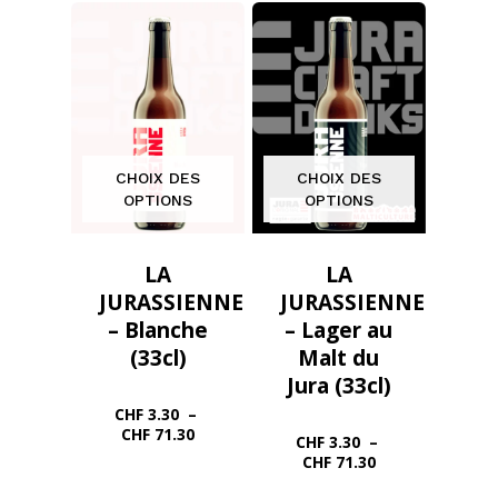
CHF 2.75
à
CHF 59.40
CHOIX DES
CHOIX DES
OPTIONS
OPTIONS
LA
LA
JURASSIENNE
JURASSIENNE
– Blanche
– Lager au
(33cl)
Malt du
Jura (33cl)
CHF
3.30
–
Plage
CHF
71.30
CHF
3.30
–
de
Plage
CHF
71.30
prix :
de
CHF 3.30