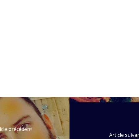
icle précédent
Article suiva