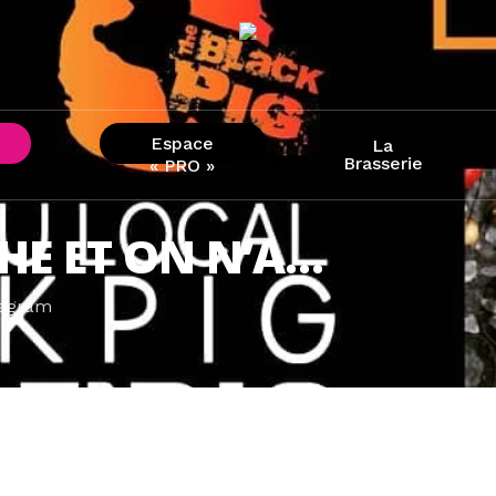
Espace
La
Brasserie
« PRO »
CHE ET ON N’A…
tagram