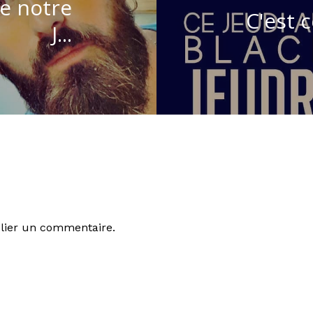
e notre
C'est c
J...
lier un commentaire.