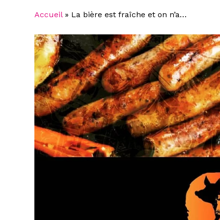
Accueil
»
La bière est fraîche et on n’a…