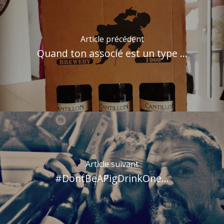
Article précédent
Quand ton associé est un type ...
Article suivant
#DontBeAPigDrinkOne...