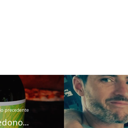
olo precedente
edono...