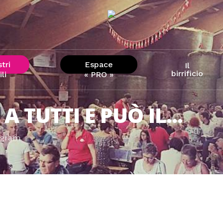
stri
Espace
Il
birrificio
ili
« PRO »
 TUTTI E PUÒ IL...
agram