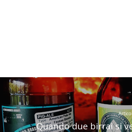
Artic
Quando due birrai si v