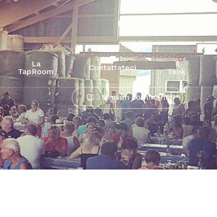
cerca
conto
La
Il
Contattateci
TapRoom
look
Nessun commento