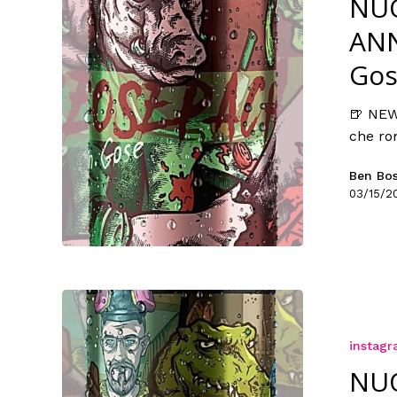
NU
ANN
Gos
🍺 NEW
che rom
Ben Bo
03/15/2
instag
NU