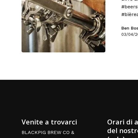
#beers
#bièrea
Ben Bo
03/04/2
Venite a trovarci
Orari di 
del nostr
BLACKPIG BREW CO &