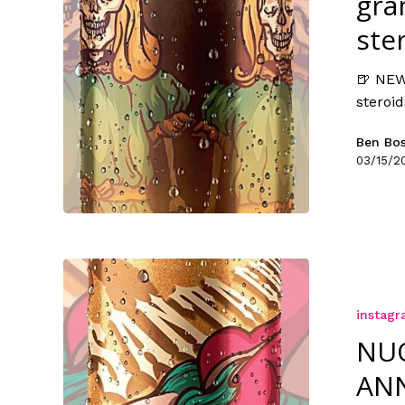
gra
ster
🍺 NEW
steroids
Ben Bo
03/15/2
instag
NU
ANN