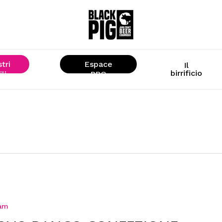
stri
Espace
Il
birrificio
ili
« PRO »
ram