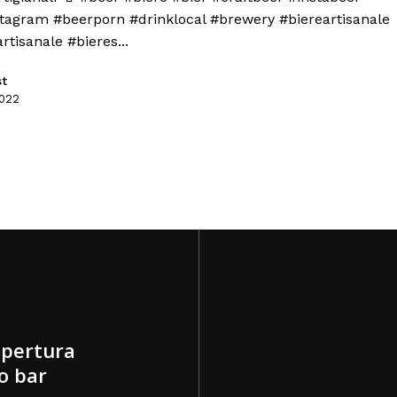
tagram #beerporn #drinklocal #brewery #biereartisanale
rtisanale #bieres...
st
022
apertura
o bar