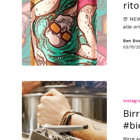
rito
🍺 NEW
alle ori
Ben Bo
03/15/2
instag
Bir
#bi
Birre a