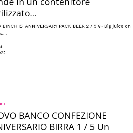
nde in un contenitore
ilizzato...
 BINCH 🍺 ANNIVERSARY PACK BEER 2 / 5 🥳 Big juice on
....
st
022
ram
OVO BANCO CONFEZIONE
IVERSARIO BIRRA 1 / 5 Un