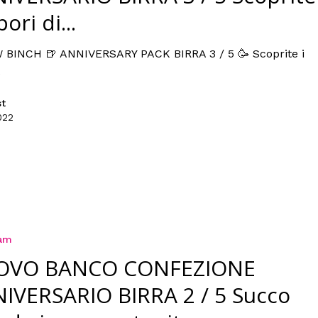
pori di...
 BINCH 🍺 ANNIVERSARY PACK BIRRA 3 / 5 🥳 Scoprite i
.
st
022
ram
OVO BANCO CONFEZIONE
IVERSARIO BIRRA 2 / 5 Succo