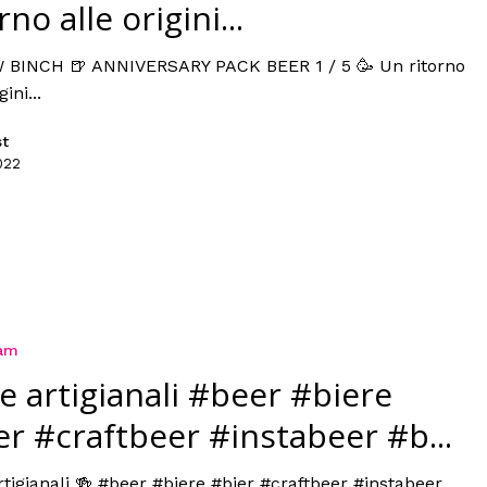
rno alle origini...
 BINCH 🍺 ANNIVERSARY PACK BEER 1 / 5 🥳 Un ritorno
gini...
st
022
ram
re artigianali #beer #biere
er #craftbeer #instabeer #b...
rtigianali 🍻 #beer #biere #bier #craftbeer #instabeer