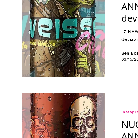
ANN
devi
🍺 NEW
deviazi
Ben Bo
03/15/2
instag
NU
ANN