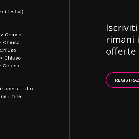
rni festivi)
Iscrivit
-> Chiuso
rimani 
-> Chiuso
offerte 
 Chiuso
-> Chiuso
-> Chiuso
REGISTRA
è aperta tutto
nne il fine