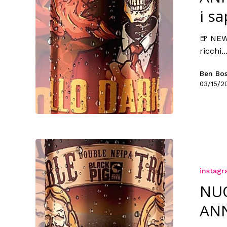
i sa
🍺 NEW
ricchi..
Ben Bo
03/15/2
instag
NU
ANN