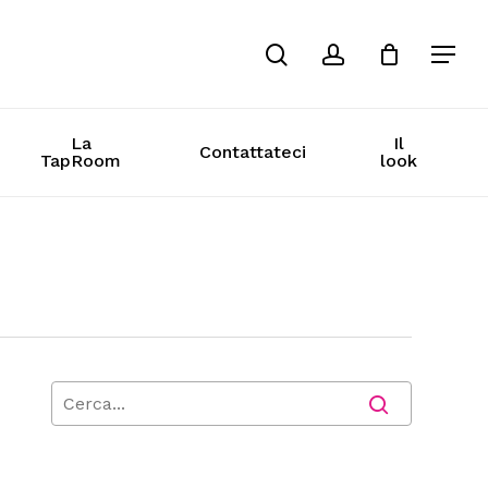
cerca
conto
La
Il
Contattateci
TapRoom
look