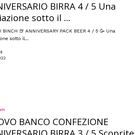
IVERSARIO BIRRA 4 / 5 Una
azione sotto il ...
 BINCH 🍺 ANNIVERSARY PACK BEER 4 / 5 🥳 Una
one sotto il...
st
022
ram
OVO BANCO CONFEZIONE
IVERSARIO BIRRA 3 / 5 Scoprite