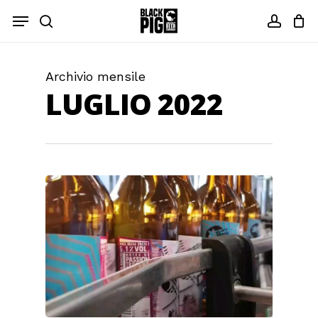
Passa
Menu
al
cerca
conto
contenuto
principale
Archivio mensile
LUGLIO 2022