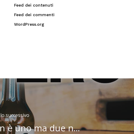
Feed dei contenuti
Feed dei commenti
WordPress.org
olo successivo
n è uno ma due n...