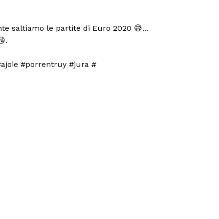
te saltiamo le partite di Euro 2020 😅...
.
joie #porrentruy #jura #