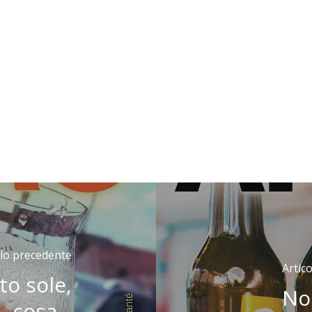
olo precedente
Artic
o sole,
No
cosa...