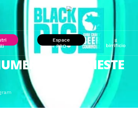
stri
Espace
Il
birrificio
ili
« PRO »
NUMEROSE RICHIESTE
agram