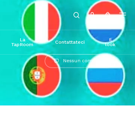
cerca
conto
La
Il
Contattateci
TapRoom
look
Nessun commento