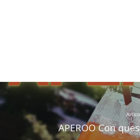
Artic
APEROO Con quest