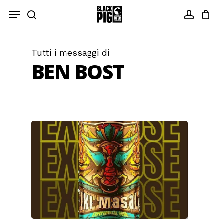
Passa
Menu
al
cerca
conto
contenuto
principale
Tutti i messaggi di
BEN BOST