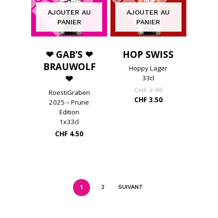
AJOUTER AU
AJOUTER AU
PANIER
PANIER
❤ GAB’S ❤
HOP SWISS
BRAUWOLF
Hoppy Lager
❤
33cl
Le
CHF
3.90
RoestiGraben
prix
Le
CHF
3.50
2025 – Prune
initial
prix
Edition
était :
actuel
1x33cl
CHF 3.90.
est :
CHF
4.50
CHF 3.50.
1
2
SUIVANT