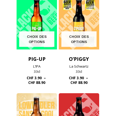
CHF 88.90
à
CHF 88.90
CHOIX DES
CHOIX DES
OPTIONS
OPTIONS
PIG-UP
O’PIGGY
L’IPA
La Schwartz
33cl
33cl
CHF
3.90
–
CHF
3.90
–
Plage
Plage
CHF
88.90
CHF
88.90
de
de
prix :
prix :
CHF 3.90
CHF 3.90
à
à
CHF 88.90
CHF 88.90