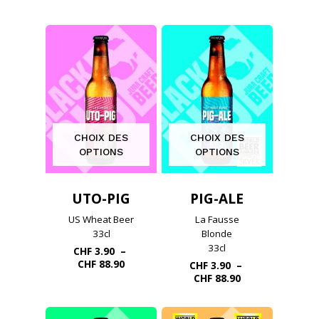
était :
actuel
de
CHF 97.60.
est :
prix :
CHF 89.00.
CHF 4.50
à
CHF 102.60
CHOIX DES
CHOIX DES
OPTIONS
OPTIONS
UTO-PIG
PIG-ALE
US Wheat Beer
La Fausse
33cl
Blonde
33cl
CHF
3.90
–
Plage
CHF
88.90
CHF
3.90
–
de
Plage
CHF
88.90
prix :
de
CHF 3.90
prix :
à
CHF 3.90