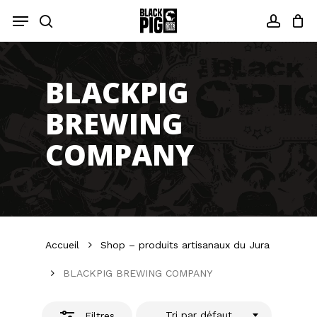
Skip
Menu
to
Fermer
recherche
compt
main
les
content
filtres
BLACKPIG
BREWING
COMPANY
Accueil
Shop – produits artisanaux du Jura
BLACKPIG BREWING COMPANY
Tri par défaut
Filtres