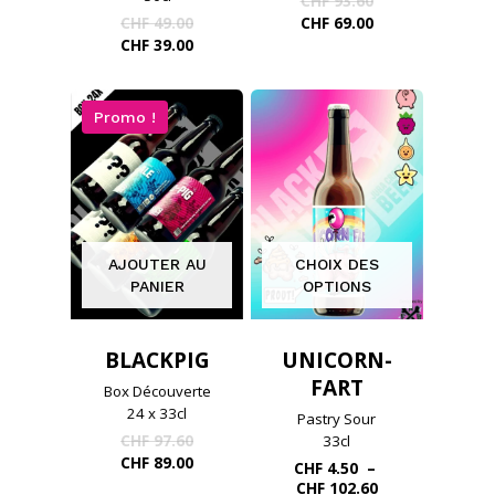
CHF
93.60
prix
Le
Le
CHF
49.00
CHF
69.00
initial
prix
prix
Le
CHF
39.00
était :
initial
actuel
prix
CHF 93.60.
était :
est :
actuel
CHF 49.00.
CHF 69.00.
est :
Promo !
CHF 39.00.
AJOUTER AU
CHOIX DES
PANIER
OPTIONS
BLACKPIG
UNICORN-
FART
Box Découverte
24 x 33cl
Pastry Sour
Le
CHF
97.60
33cl
prix
Le
CHF
89.00
CHF
4.50
–
initial
prix
Plage
CHF
102.60