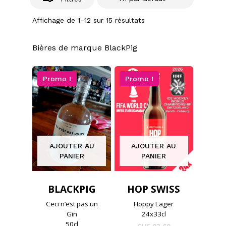
Affichage de 1–12 sur 15 résultats
Bières de marque BlackPig
Promo !
Promo !
AJOUTER AU
AJOUTER AU
PANIER
PANIER
BLACKPIG
HOP SWISS
Ceci n’est pas un
Hoppy Lager
Gin
24x33cl
50cl
Le