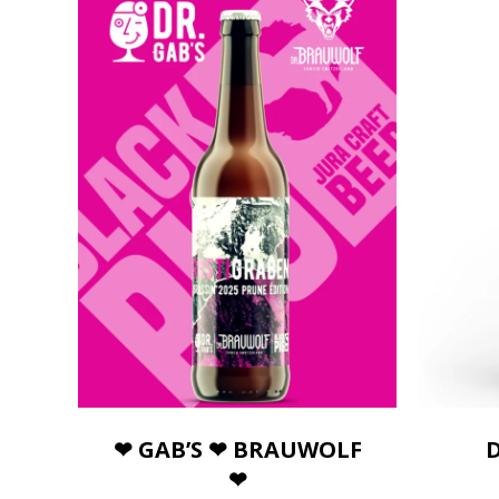
❤ GAB’S ❤ BRAUWOLF
D
❤