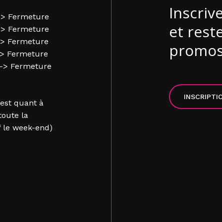
Inscriv
-> Fermeture
et rest
-> Fermeture
-> Fermeture
promo
-> Fermeture
 -> Fermeture
INSCRIPTI
 est quant à
toute la
f le week-end)