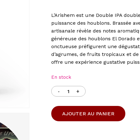
prix
prix
initial
act
L’Arishem est une Double IPA doubl
était :
est 
puissance des houblons. Brassée ave
CHF 7.50.
CHF
artisanale révèle des notes aromatiqu
généreuse des houblons El Dorado e
onctueuse préfigurent une dégustati
d’agrumes, de fruits tropicaux et de 
offre une expérience gustative puiss
En stock
AJOUTER AU PANIER