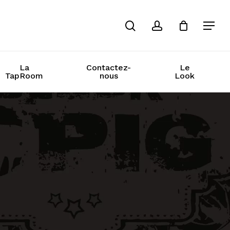
recherche
compte
La
Contactez-
Le
TapRoom
nous
Look