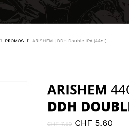
PROMOS
ARISHEM | DDH Double IPA (44cl)
ARISHEM
44
DDH DOUBLE
Le
Le
CHF
5.60
CHF
7.50