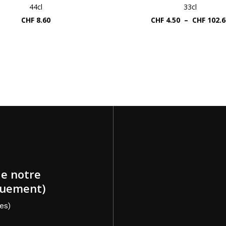
44cl
33cl
CHF
8.60
CHF
4.50
–
CHF
102.6
de notre
quement)
es)