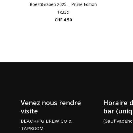
RoestiGraben 2025 – Prune Edition
1x33cl
CHF
4.50
Venez nous rendre
Horaire 
visite
bar (uni
BLACKPIG BREW CO &
(Sauf Vacanc
TAPROOM