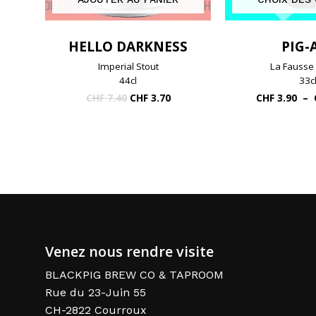
HELLO DARKNESS
PIG-
Imperial Stout
La Fausse
44cl
33c
Le
Le
CHF
7.40
CHF
3.70
CHF
3.90
–
prix
prix
initial
actuel
était :
est :
CHF 7.40.
CHF 3.70.
Venez nous rendre visite
BLACKPIG BREW CO & TAPROOM
Rue du 23-Juin 55
CH-2822 Courroux