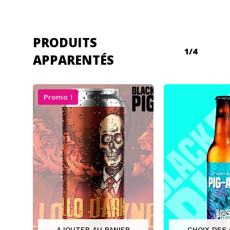
PRODUITS
1/4
APPARENTÉS
Promo !
AJOUTER AU PANIER
CHOIX DES