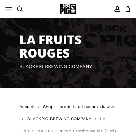
Skip
Menu
to
recherche
compt
main
content
LA FRUITS
ROUGES
BLACKPIG BREWING COMPANY
Accueil
Shop – produits artisanaux du Jura
BLACKPIG BREWING COMPANY
LA
FRUITS ROUGES | Fruited Farmhouse Ale (33cl)