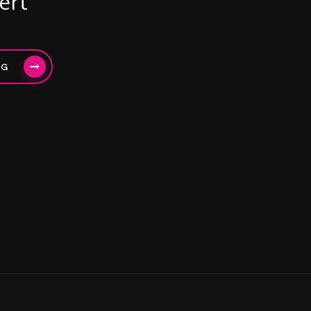
ert
NG