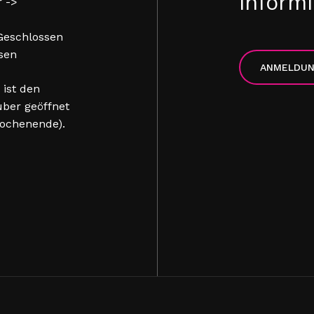
informi
r ->
 Geschlossen
sen
ANMELDU
 ist den
ber geöffnet
ochenende).