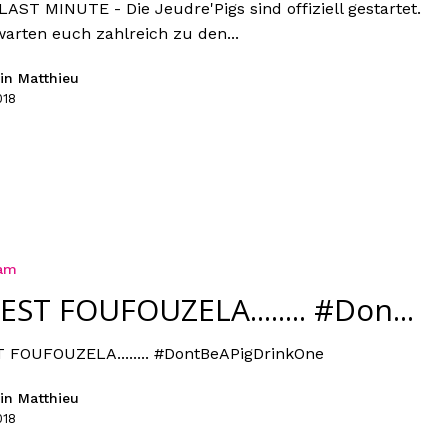
AST MINUTE - Die Jeudre'Pigs sind offiziell gestartet.
warten euch zahlreich zu den...
in Matthieu
018
ram
EST FOUFOUZELA........ #Don...
 FOUFOUZELA........ #DontBeAPigDrinkOne
in Matthieu
018