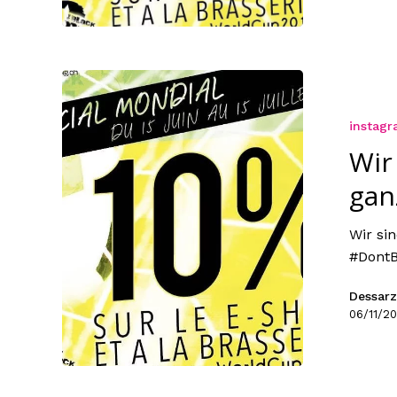
instag
Wir
gan
Wir si
#DontB
Dessarz
06/11/20