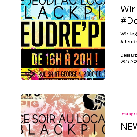
Wir
#Do
Wir le
#Jeudr
Dessarz
06/27/2
instag
NEW