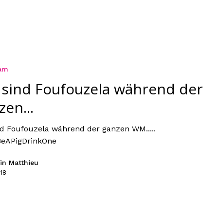
ram
 sind Foufouzela während der
zen...
nd Foufouzela während der ganzen WM.....
eAPigDrinkOne
in Matthieu
18