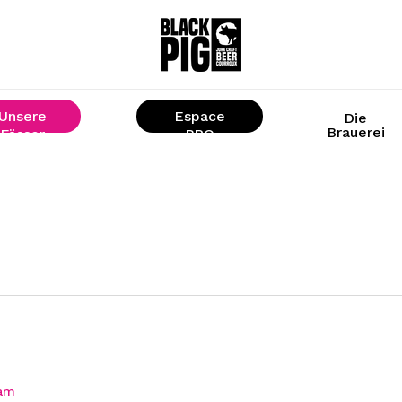
Unsere
Espace
Die
Brauerei
Fässer
« PRO »
ram