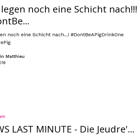
 legen noch eine Schicht nach!!!
ntBe...
gen noch eine Schicht nach...! #DontBeAPigDrinkOne
ePig
in Matthieu
018
ram
S LAST MINUTE - Die Jeudre'...