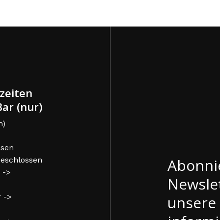
zeiten
ar (nur)
n)
ssen
Abonni
 Geschlossen
 ->
Newslet
r ->
unsere