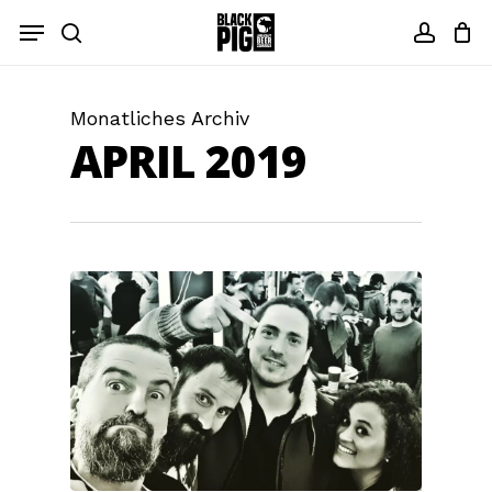
Zum
Menü
Hauptinhalt
Suche
Konto
springen
Monatliches Archiv
APRIL 2019