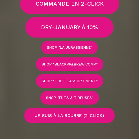
COMMANDE EN 2-CLICK
DRY-JANUARY À 10%
SHOP "LA JURASSIENNE"
SHOP "BLACKPIG.BREW.COMP"
SHOP "TOUT L'ASSORTIMENT"
SHOP "FÛTS & TIREUSES"
JE SUIS À LA BOURRE (2-CLICK)