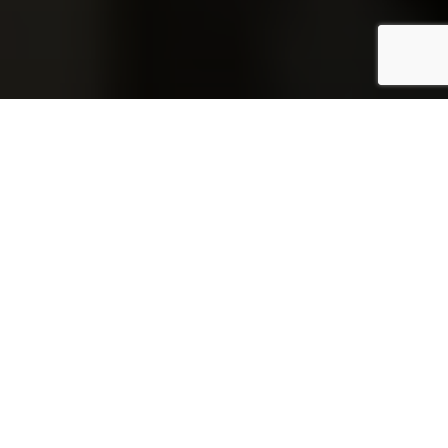
LA JURASSIENNE | KLASSISCHE
BIERE
Klassische Biere, die für alle zugänglich
sind!
Alle unsere Produkte
ansehen
Angebot!