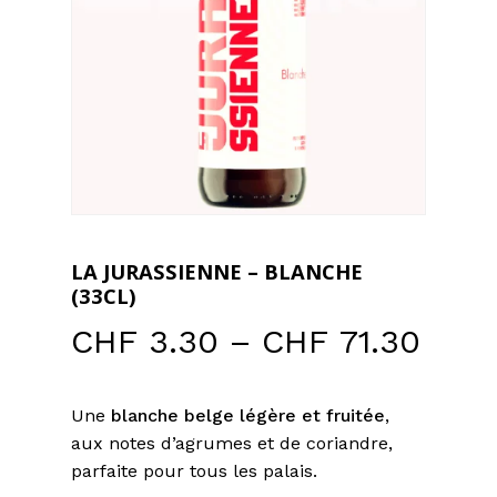
LA JURASSIENNE – BLANCHE
(33CL)
Prei
CHF
3.30
–
CHF
71.30
CHF 
bis
Une
blanche belge légère et fruitée
,
CHF 
aux notes d’agrumes et de coriandre,
parfaite pour tous les palais.