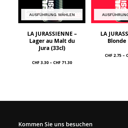
AUSFÜHRUNG WÄHLEN
AUSFÜHRUN
LA JURASSIENNE –
LA JURASS
Lager au Malt du
Blonde 
Jura (33cl)
CHF
2.75
–
Preisspanne:
CHF
3.30
–
CHF
71.30
CHF 3.30
bis
CHF 71.30
Kommen Sie uns besuchen