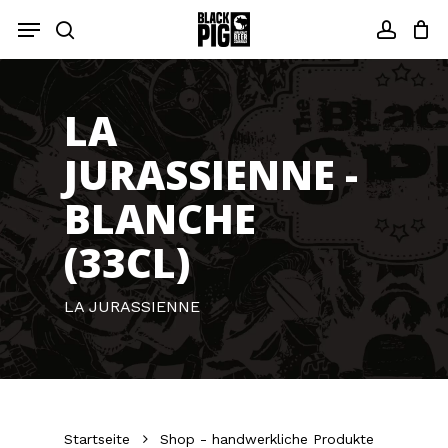
Zum
Menü
Hauptinhalt
Suche
Konto
springen
LA
JURASSIENNE -
BLANCHE
(33CL)
LA JURASSIENNE
Startseite
Shop - handwerkliche Produkte