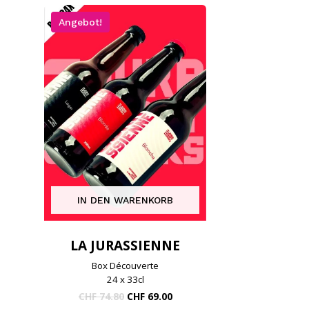
Angebot!
IN DEN WARENKORB
LA JURASSIENNE
Box Découverte
24 x 33cl
Der
Der
CHF
74.80
CHF
69.00
ursprüngliche
aktuelle