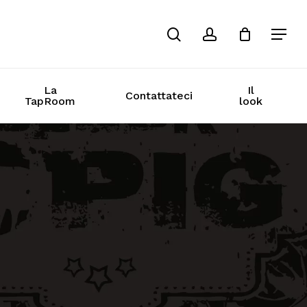
cerca
conto
La
Il
Contattateci
TapRoom
look