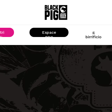
tri
Espace
Il
birrificio
li
« PRO »