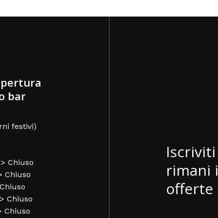
apertura
o bar
rni festivi)
Iscrivit
-> Chiuso
rimani 
-> Chiuso
offerte 
 Chiuso
-> Chiuso
-> Chiuso