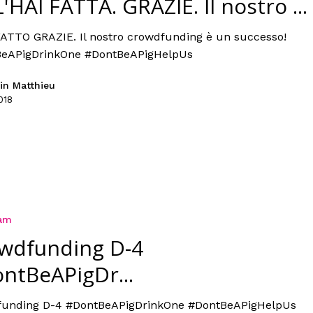
'HAI FATTA. GRAZIE. Il nostro ...
FATTO GRAZIE. Il nostro crowdfunding è un successo!
eAPigDrinkOne #DontBeAPigHelpUs
in Matthieu
018
ram
wdfunding D-4
ntBeAPigDr...
unding D-4 #DontBeAPigDrinkOne #DontBeAPigHelpUs