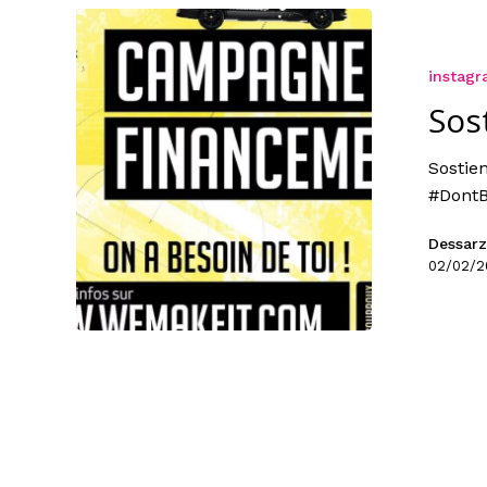
instag
Sos
Sostie
#DontB
Dessarz
02/02/2