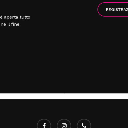
REGISTRA
è aperta tutto
nne il fine
facebook
instagram
telefono