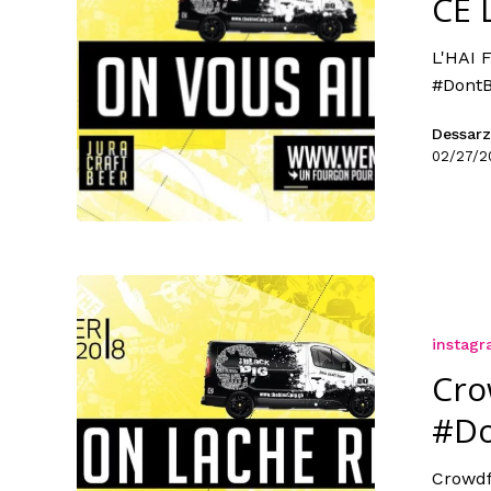
CE L
L'HAI 
#DontB
Dessarz
02/27/2
instag
Cro
#Do
Crowdf