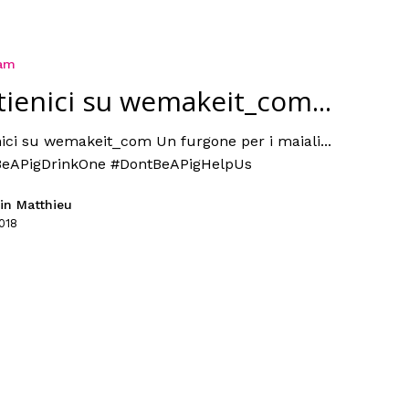
ram
tienici su wemakeit_com...
nici su wemakeit_com Un furgone per i maiali...
eAPigDrinkOne #DontBeAPigHelpUs
in Matthieu
018