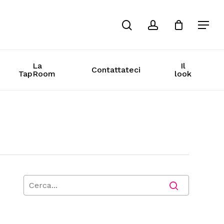
cerca
conto
La
Il
Contattateci
TapRoom
look