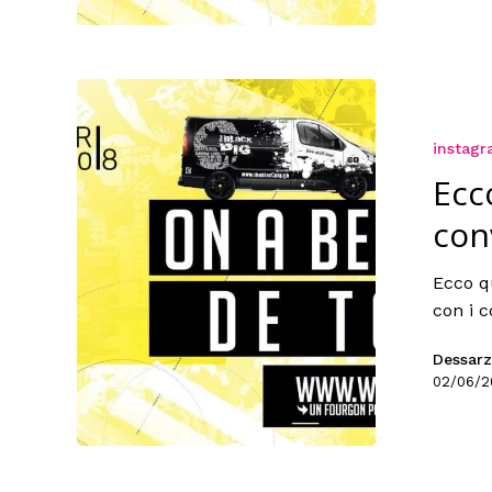
instag
Ecc
con
Ecco q
con i c
Dessarz
02/06/2