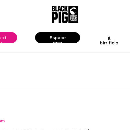
stri
Espace
Il
birrificio
ili
« PRO »
ram