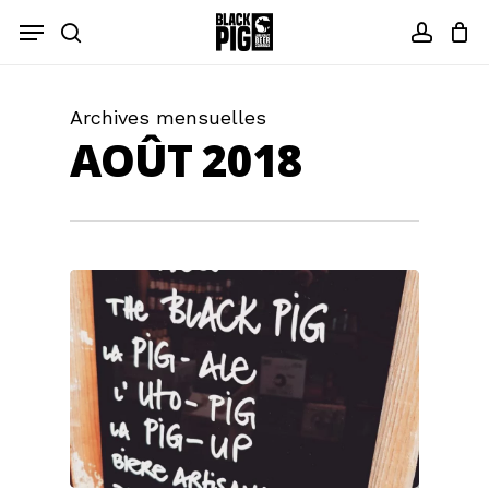
Skip
Menu
to
recherche
compt
main
content
Archives mensuelles
AOÛT 2018