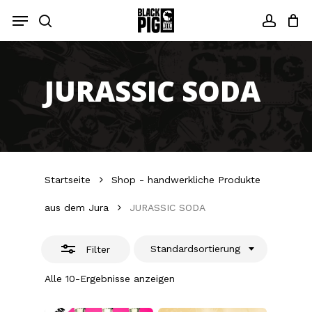
Zum
Menü
Hauptinhalt
Filter
Suche
Konto
springen
schließe
JURASSIC SODA
Startseite
Shop - handwerkliche Produkte
aus dem Jura
JURASSIC SODA
Standardsortierung
Filter
Alle 10-Ergebnisse anzeigen