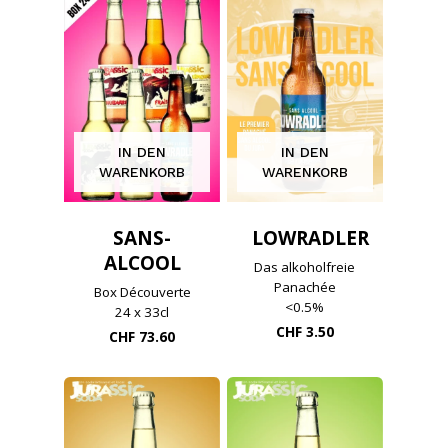
IN DEN
IN DEN
WARENKORB
WARENKORB
SANS-
LOWRADLER
ALCOOL
Das alkoholfreie
Panachée
Box Découverte
<0.5%
24 x 33cl
CHF
3.50
CHF
73.60